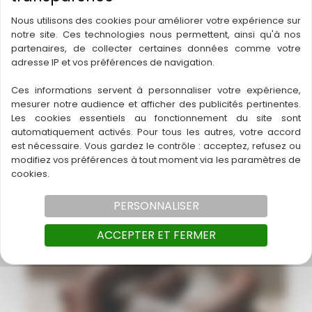
Nous utilisons des cookies pour améliorer votre expérience sur
notre site. Ces technologies nous permettent, ainsi qu'à nos
partenaires, de collecter certaines données comme votre
adresse IP et vos préférences de navigation.
Ces informations servent à personnaliser votre expérience,
mesurer notre audience et afficher des publicités pertinentes.
Les cookies essentiels au fonctionnement du site sont
automatiquement activés. Pour tous les autres, votre accord
est nécessaire. Vous gardez le contrôle : acceptez, refusez ou
modifiez vos préférences à tout moment via les paramètres de
Axoa de veau
cookies.
Produits locaux
PERSONNALISER
ACCEPTER ET FERMER