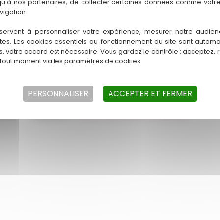
 qu'à nos partenaires, de collecter certaines données comme votre
vigation.
HE LAFFONT 40200 SAINTE-EULALIE-EN-BORN
 09 73 36
servent à personnaliser votre expérience, mesurer notre audien
ntes. Les cookies essentiels au fonctionnement du site sont autom
es, votre accord est nécessaire. Vous gardez le contrôle : acceptez, 
 tout moment via les paramètres de cookies.
Copyright © 2026 LES BRUYERES
PERSONNALISER
ACCEPTER ET FERMER
ons Légales
Charte d’utilisation des données
Conditions Gén
Réalisation :
Horizon, Site internet à Toulouse