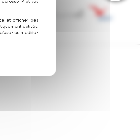
 adresse IP et vos
MOYENS DE
PAIEMENT ACCEPTÉS
ce et afficher des
atiquement activés.
refusez ou modifiez
érales de Vente (CGV)