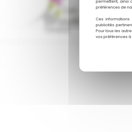
permettent, ainsi
préférences de na
719 C
05 58
Ces informations 
publicités pertine
Pour tous les autr
vos préférences à
Blog
Activités
Menti