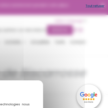
oiture sereinement pendant votre séjour.
Tout refuser
Select Language
▼
AMPING-LES-BRUYERES.FR
RÉSERVEZ
Activités
Actualités
Tarifs
Contact
de Biscarrosse
 technologies nous